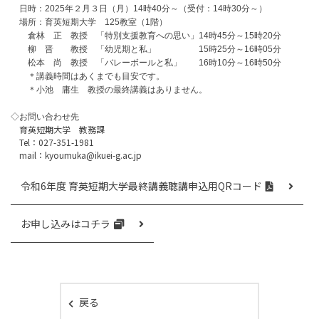
日時：2025年２月３日（月）14時40分～
（受付：14時30分～）
場所：育英短期大学 125教室（1階）
倉林 正 教授 「特別支援教育への思い」14時
45分～15時20分
柳 晋 教授 「幼児期と私」 15時25分～16時05分
松本 尚 教授 「バレーボールと私」 16時10分～
16時50分
＊講義時間はあくまでも目安です。
＊小池 庸生 教授の最終講義はありません。
◇お問い合わせ先
育英短期大学 教務課
Tel：027-351-1981
mail：kyoumuka@ikuei-g.ac.jp
令和6年度 育英短期大学最終講義聴講申込用QRコード
お申し込みはコチラ
戻る