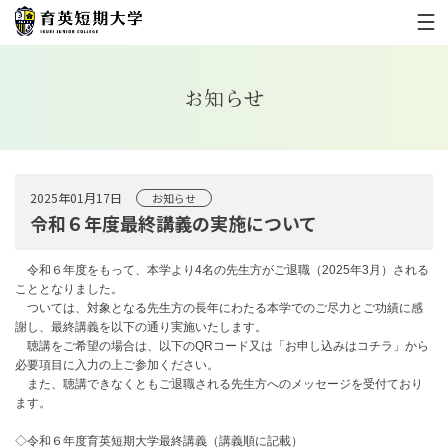
お知らせ
2025年01月17日
お知らせ
令和６年度最終講義の実施について
令和６年度をもって、本学より4名の先生方がご退職（
2025年3月）される
こととなりました。
ついては、
対象となる先生方の長年にわたる本学でのご尽力とご功績に感
謝し
、最終講義を以下の通り実施いたします。
聴講をご希望の場合は、以下のQRコード又は「お申し込みはコチラ」から
必要項目に入力の上ご
参加ください。
また、
聴講できなくともご退職される先生方へのメッセージを受付ており
ます。
◇令和６年度育英短期大学最終講義（講義順に記載）